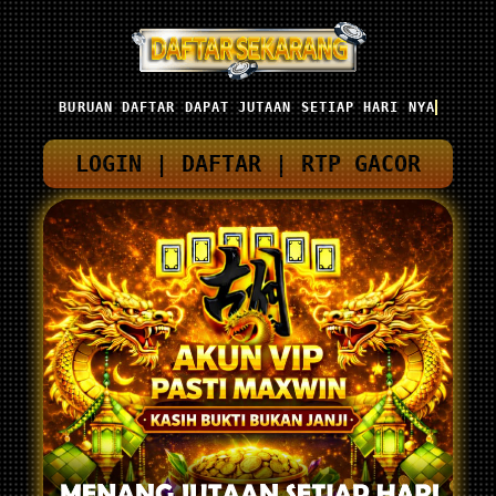
BURUAN DAFTAR DAPAT JUTAAN SETIAP HARI NYA
LOGIN | DAFTAR | RTP GACOR