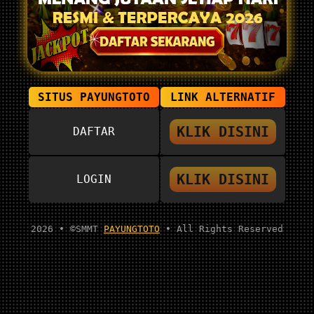
SITUS PAYUNGTOTO
LINK ALTERNATIF
KLIK DISINI
DAFTAR
KLIK DISINI
LOGIN
2026 • ©SMMT
PAYUNGTOTO
• All Rights Reserved